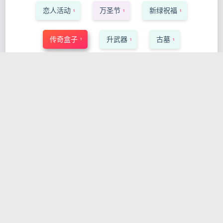
恋人活动
万圣节
新绿祝福
1
1
1
传奇盒子
升武器
古墓
1
1
1
马车
经验值
宠物
1
1
1
混天魔刀
4级技能
技能诅咒
1
1
1
战争地区
祈祷套
穿孔
1
1
1
打孔
属性石
扔币
幸运币
1
1
1
1
庄园
练技能
砍桩
上锁
1
1
1
1
装备上锁
首饰强化
属性抽取
1
1
1