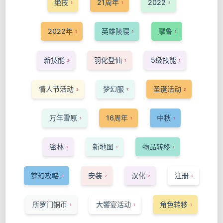
绝技
21周年
2022
1
1
2
2022年
英雄陵寝
摩鲁
1
1
1
新技能
羽化登仙
5级技能
2
1
1
情人节活动
梦幻服
圣诞活动
2
7
2
万年雪原
16周年
中秋
1
1
1
密林
新地图
物品转移
1
1
1
梦幻攻略
安装
汉化
注册
2
2
2
2
所罗门铜币
大饗宴活动
角色转移
1
1
1