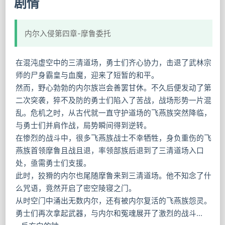
剧情
内尔入侵第四章-摩鲁委托
在混沌虚空中的三清道场，勇士们齐心协力，击退了武林宗
师的尸身霸皇与血魔，迎来了短暂的和平。
然而，野心勃勃的内尔族岂会善罢甘休。不久后便发动了第
二次突袭，猝不及防的勇士们陷入了苦战，战场形势一片混
乱。危机之时，从古代就一直守护道场的飞燕族突然降临，
与勇士们并肩作战，局势瞬间得到逆转。
在惨烈的战斗中，很多飞燕族战士不幸牺牲，身负重伤的飞
燕族首领摩鲁且战且退，率领部族后退到了三清道场入口
处，亟需勇士们支援。
此时，狡猾的内尔也尾随摩鲁来到三清道场。他不知念了什
么咒语，竟然开启了密空陵寝之门。
从时空门中涌出无数内尔，还有被内尔复活的飞燕族怨灵。
勇士们再次拿起武器，与内尔和冤魂展开了激烈的战斗…