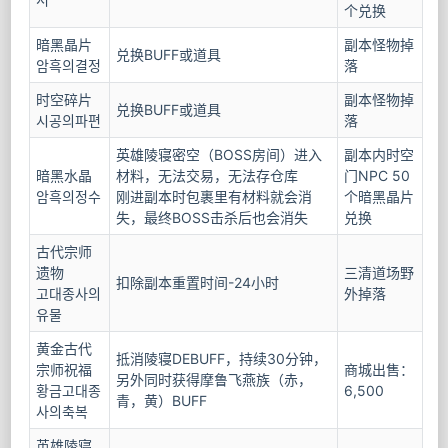
个兑换
暗黑晶片
副本怪物掉
兑换BUFF或道具
암흑의결정
落
时空碎片
副本怪物掉
兑换BUFF或道具
시공의파편
落
英雄陵寝密空（BOSS房间）进入
副本内时空
暗黑水晶
材料，无法交易，无法存仓库
门NPC 50
암흑의정수
刚进副本时包裹里有材料就会消
个暗黑晶片
失，最终BOSS击杀后也会消失
兑换
古代宗师
遗物
三清道场野
扣除副本重置时间-24小时
고대종사의
外掉落
유물
黄金古代
抵消陵寝DEBUFF，持续30分钟，
宗师祝福
商城出售：
另外同时获得摩鲁飞燕族（赤，
황금고대종
6,500
青，黄）BUFF
사의축복
英雄陵寝