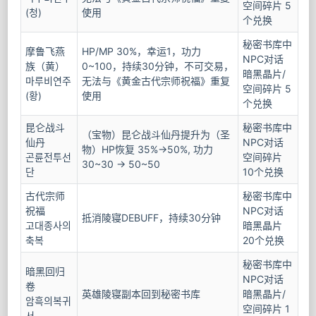
空间碎片 5
(청)
使用
个兑换
秘密书库中
摩鲁飞燕
HP/MP 30%，幸运1，功力
NPC对话
族（黄）
0~100，持续30分钟，不可交易，
暗黑晶片/
마루비연주
无法与《黄金古代宗师祝福》重复
空间碎片 5
(황)
使用
个兑换
昆仑战斗
秘密书库中
（宝物）昆仑战斗仙丹提升为（圣
仙丹
NPC对话
物）HP恢复 35%->50%, 功力
곤륜전투선
空间碎片
30~30 -> 50~50
단
10个兑换
古代宗师
秘密书库中
祝福
NPC对话
抵消陵寝DEBUFF，持续30分钟
고대종사의
暗黑晶片
축복
20个兑换
秘密书库中
暗黑回归
NPC对话
卷
英雄陵寝副本回到秘密书库
暗黑晶片/
암흑의복귀
空间碎片 1
서