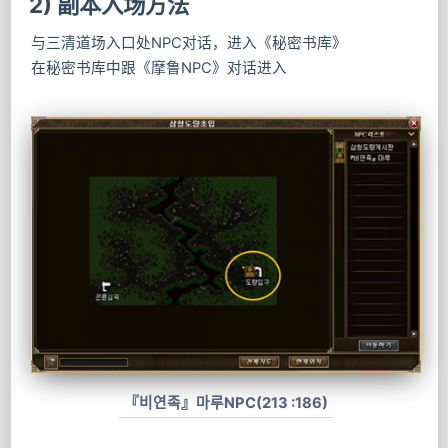
2) 副本入场方法
与三清道场入口处NPC对话，进入《秘密书库》
在秘密书库中跟《摩鲁NPC》对话进入
『비연족』마루NPC(213 :186)