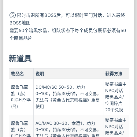
⑤ 限时击退所有BOSS后，可以跟时空门对话，进入最终
BOSS地图
需要50个暗黑水晶，组队状态下每个成员包裹都必须有50
个暗黑晶片
新道具
物品名
说明
获得方法
秘密书库中
摩鲁飞燕
DC/MC/SC 50~50，功力
NPC对话
族（赤）
0~100，持续30分钟，不可交易，
暗黑晶片/
마루비연주
无法与《黄金古代宗师祝福》重复
空间碎片
(적)
使用
20个兑换
秘密书库中
摩鲁飞燕
AC/MAC 30~30，幸运1，功力
NPC对话
族（青）
0~100，持续30分钟，不可交易，
暗黑晶片/
마루비연주
无法与《黄金古代宗师祝福》重复